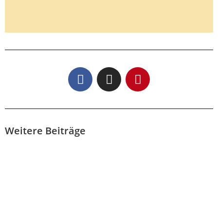
Kennenlerntermin
vereinbaren
Du hast Fragen oder möchtest mit mir
zusammen arbeiten? Dann buche dir
jetzt einen Termin für ein kostenloses
und unverbindliches
Kennenlerngespräch. Ich freue mich dich
Weitere Beiträge
kennenzulernen.
Hier Termin vereinbaren