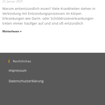
22. Januar 2025
Warum antientzündlich essen? Viele Krankheiten stehen in
Verbindung mit Entzündungsprozessen im Körper.
Erkrankungen wie Darm- oder Schilddrüsenerkrankungen
treten immer häufiger auf und sind oft entzündlich
Weiterlesen »
Rechtliches
Impressum
Datenschutzerklärung