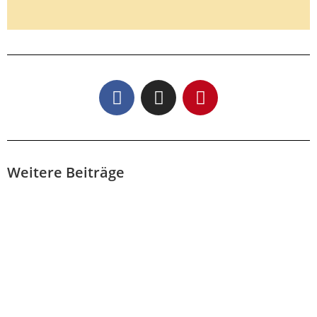
Kennenlerntermin
vereinbaren
Du hast Fragen oder möchtest mit mir
zusammen arbeiten? Dann buche dir
jetzt einen Termin für ein kostenloses
und unverbindliches
Kennenlerngespräch. Ich freue mich dich
Weitere Beiträge
kennenzulernen.
Hier Termin vereinbaren