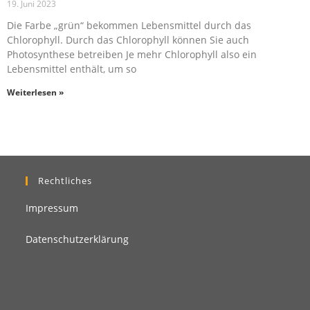
19. Juni 2023
Die Farbe „grün“ bekommen Lebensmittel durch das
Chlorophyll. Durch das Chlorophyll können Sie auch
Photosynthese betreiben Je mehr Chlorophyll also ein
Lebensmittel enthält, um so
Weiterlesen »
Rechtliches
Impressum
Datenschutzerklärung