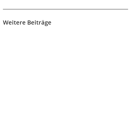
zusammen arbeiten? Dann buche dir
jetzt einen Termin für ein kostenloses
und unverbindliches
Kennenlerngespräch. Ich freue mich dich
Weitere Beiträge
kennenzulernen.
Hier Termin vereinbaren