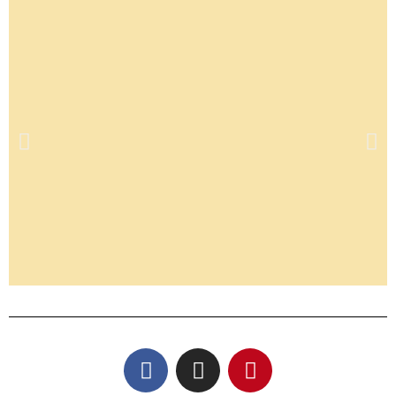
Kennenlerntermin
vereinbaren
Du hast Fragen oder möchtest mit mir